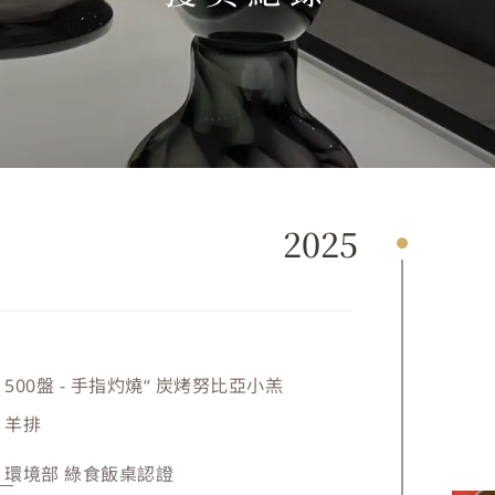
2025
500盤 - 手指灼燒“ 炭烤努比亞小羔
羊排
環境部 綠食飯桌認證