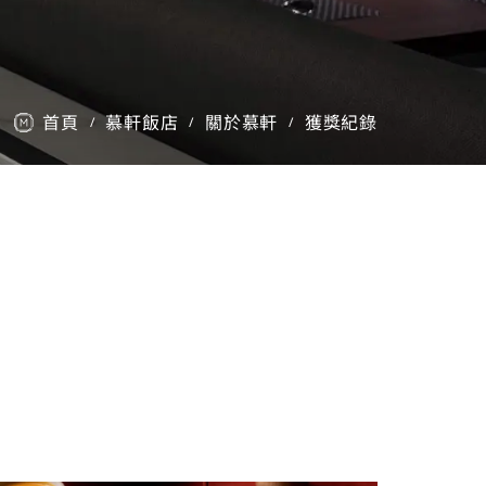
首頁
慕軒飯店
關於慕軒
獲獎紀錄
/
/
/