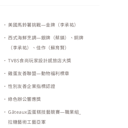
美國馬鈴薯挑戰—金牌（李承祐）
西式海鮮烹調—銀牌（蔡鎮）、銅牌
（李承祐）、佳作（蘇育賢）
TVBS食尚玩家設計感旅店大獎
雞蛋友善聯盟—動物福利標章
性別友善企業指標認證
綠色辦公響應獎
Gâteaux盃蛋糕技藝競賽—職業組_
拉糖藝術工藝亞軍