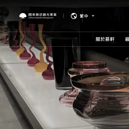
繁中
關於慕軒
關於
最新
房型
服務
餐飲
我們將
最新消
我們將
服務設
餐飲美