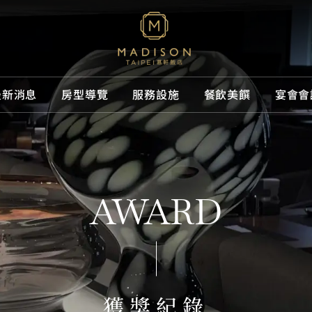
最新消息
房型導覽
服務設施
餐飲美饌
宴會會
慕軒
消息
導覽
設施
美饌
品牌介紹
專屬優惠
所有房型
所有設施
GUSTOS
為您打造尊榮舒適之旅
息
為您打造尊榮舒適之旅
施
饌
品牌體驗
媒體中心
客房
休閒娛樂
URBAN3
AWARD
精選相冊
套房
專屬服務
線上購物
聯絡我們
獲獎紀錄
獲獎紀錄
交通指南