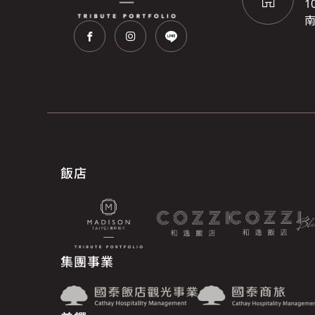
1
南
飯店
集團事業