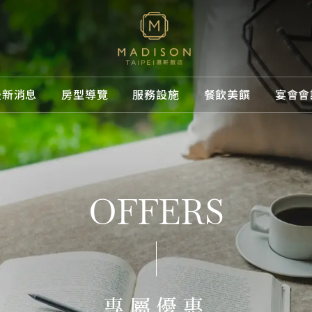
最新消息
房型導覽
服務設施
餐飲美饌
宴會會
慕軒
消息
導覽
設施
美饌
品牌介紹
專屬優惠
所有房型
所有設施
GUSTOS
為您打造尊榮舒適之旅
息
為您打造尊榮舒適之旅
施
饌
品牌體驗
媒體中心
客房
休閒娛樂
URBAN3
OFFERS
精選相冊
套房
專屬服務
線上購物
聯絡我們
獲獎紀錄
專屬優惠
交通指南