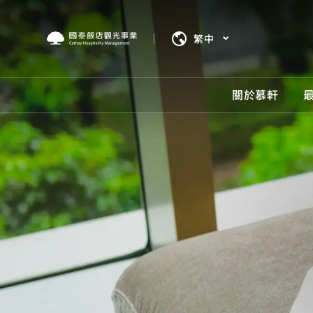
繁中
關於慕軒
關於
最新
房型
服務
餐飲
我們將
最新消
我們將
服務設
餐飲美