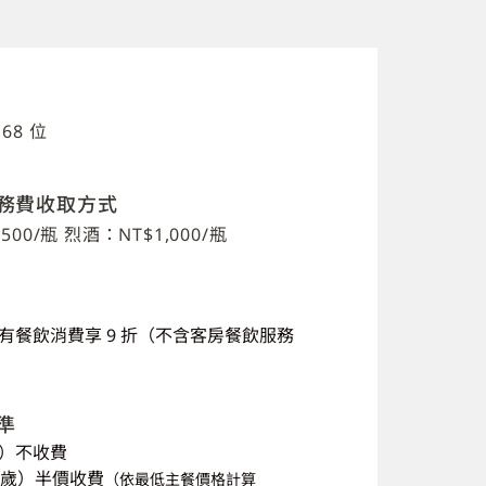
68 位
務費收取方式
00/瓶 烈酒：NT$1,000/瓶
有餐飲消費享
9
折（不含客房餐飲服務
準
）不收費
歲）半價收費
（依最低主餐價格計算