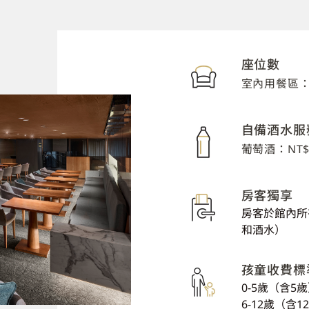
座位數
室內用餐區：
自備酒水服
葡萄酒：NT$5
房客獨享
房客於館內所
和酒水）
孩童收費標
0-5
歲（含
5
歲
6-12
歲（含
12