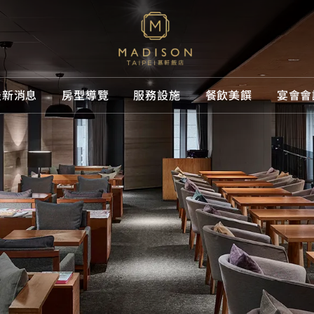
最新消息
房型導覽
服務設施
餐飲美饌
宴會會
慕軒
消息
導覽
設施
美饌
品牌介紹
專屬優惠
所有房型
所有設施
GUSTOS
為您打造尊榮舒適之旅
息
為您打造尊榮舒適之旅
施
饌
品牌體驗
媒體中心
客房
休閒娛樂
URBAN3
精選相冊
套房
專屬服務
線上購物
聯絡我們
獲獎紀錄
交通指南