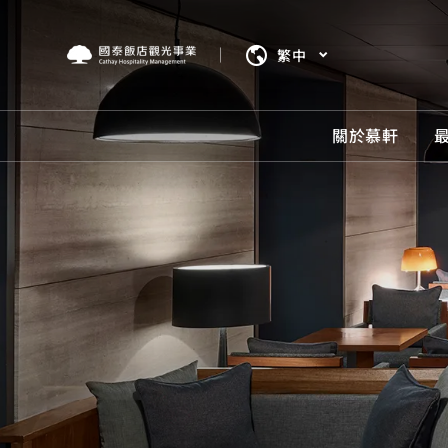
繁中
關於慕軒
關於
最新
房型
服務
餐飲
我們將
最新消
我們將
服務設
餐飲美