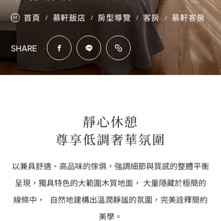
首頁
慕軒飯店
房型導覽
客房
慕軒客房
/
/
/
/
SHARE
靜心休憩
尊享低調奢華氛圍
以兼具舒適、高品味的傢俱，強調細節與質感的整體平衡
呈現，獨具特色的大範圍木質地面， 大量隱藏於極簡的
線條中， 自然地建構出溫潤靜謐的氛圍，完美詮釋簡約
美學。