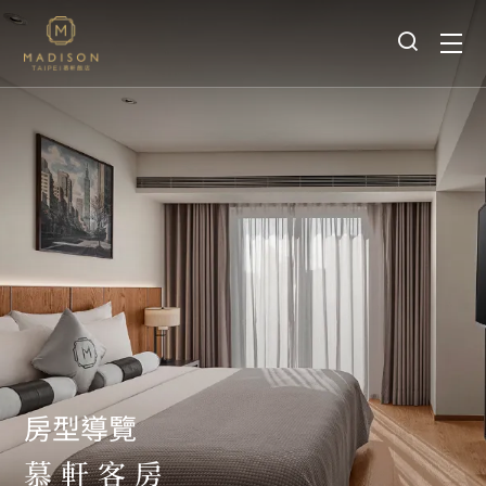
房型導覽
慕軒客房