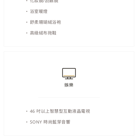
化妝鏡/刮鬍鏡
浴室暖燈
舒柔珊瑚絨浴袍
高級絨布拖鞋
娛樂
46 吋以上智慧型互動液晶電視
SONY 時尚藍芽音響