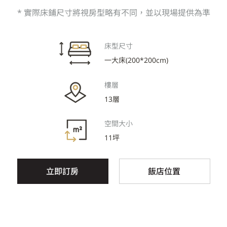
* 實際床鋪尺寸將視房型略有不同，並以現場提供為準
床型尺寸
一大床(200*200cm)
樓層
13層
空間大小
11坪
立即訂房
飯店位置