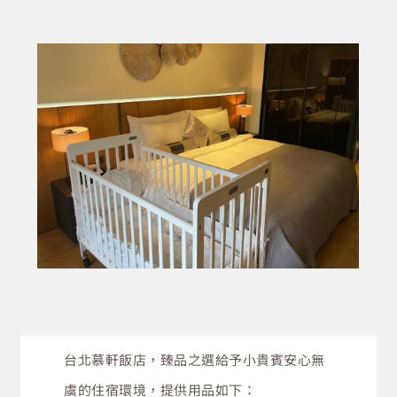
寵愛小小主人翁
台北慕軒飯店，臻品之選
給予小貴賓安心無
在全台最美的欒樹大道—敦南綠蔭慢跑
虞的住宿環境，提供用品如下：