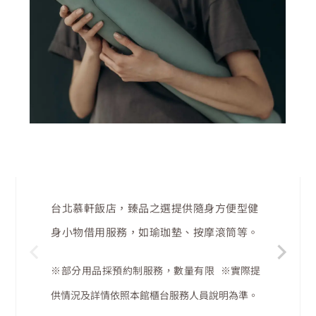
IN ROOM GYM
台北慕軒飯店，臻品之選
提供 Antiback2k
台北慕軒飯店，臻品之選
提供隨身方便型健
空氣清淨球，讓您抵達房間時能享受滿室的
台北慕軒飯店，臻品之選
提供付費舒眠小物
身小物借用服務，如瑜珈墊、按摩滾筒等。
清新。
銷售服務，包含眼罩、耳塞、泡澡浴鹽、沐
※部分用品採預約制服務，數量有限
※實際提
浴球等組合包。
※部分用品採預約制服務，數量有限
※實際提
供情況及詳情依照本館櫃台服務人員說明為準。
供情況及詳情依照本館櫃台服務人員說明為準。