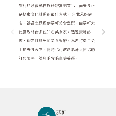
想體驗螢火蟲閃爍的熠熠夜晚？城市中最佳
旅行的意義就在於體驗當地文化，而美食正
的單車路線在哪？或是想知道最佳賞鳥地與
為了您入住期間的身心健康，台北慕軒飯
是探索文化精髓的最佳方式。 台北慕軒飯
您在尋找具有台灣獨特色彩，充滿「台灣
即將出席重要的特別場合，台北慕軒飯店，
享受泡湯樂趣？有別於傳統走馬看花的旅行
店，臻品之選能夠針對貴賓特殊飲食的需
店，臻品之選提供慕軒美食鑑選，由慕軒大
味」的文化活動與場所嗎？慕軒大使團隊能
臻品之選提供專業造型師，為您打點造型，
方式，慕軒大使團隊能夠為您提供客製化的
求，做個別調整，亦能協助您與國泰綜合醫
使團隊結合多位知名美食家，透過實地訪
提供藝術諮詢或新書介紹，為您介紹雲門舞
成為眾人矚目的焦點!若有需要禮服租借服
頂級服務，瞭解並依照您的需求與愛好，協
院的營養師約診（需收費），不論您想了解
查、鑑定挑選出的美食餐廳，為您打造舌尖
集、台灣歌仔戲或流行文化等活動訊息，豐
務，或是更多量身打造的服務需求，請告訴
助規劃您的行程，推薦具特色又驚奇的旅遊
孕中護理、傳統中醫療法或是減肥瘦身，慕
上的美食天堂。同時也可透過慕軒大使協助
富您的旅途、更添精彩。
我們。
祕境，上山下海來趟感動難忘的輕旅遊，讓
軒大使團隊都能依照需求為您做規劃。
訂位服務，讓您隨食隨享受美饌。
您實地體驗台北的獨特魅力。
慕軒