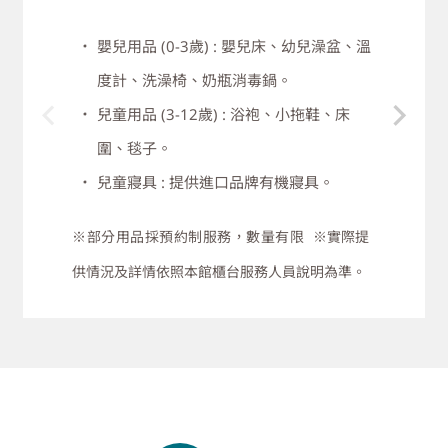
吧！台北慕軒飯店，臻品之選提供慢跑紙
本，讓您探索這座美麗的城市，就以飯店
嬰兒用品 (0-3歲) : 嬰兒床、幼兒澡盆、溫
作為您慢跑的起點吧！
度計、洗澡椅、奶瓶消毒鍋。
慢跑後，需要的水和冰毛巾，我們也都替
兒童用品 (3-12歲) : 浴袍、小拖鞋、床
您準備好了。
圍、毯子。
忘了帶您慣用的運動服裝嗎？飯店提供代
兒童寢具 : 提供進口品牌有機寢具。
購運動服裝的服務，讓您在旅途中也能保
※部分用品採預約制服務，數量有限
※實際提
有運動的習慣。
供情況及詳情依照本館櫃台服務人員說明為準。