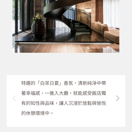
品牌專屬香氛
特選的「白茶日夏」香氛，清新純淨中帶
台北慕軒飯店，臻品之選特選背景音樂彷
著幸福感，一進入大廳，就能感受飯店獨
主題性裝置藝術或植栽營造飯店環境舒適
彿優雅訴說旅人的故事，篇篇樂章詩意悠
有的知性與品味，讓人沉浸於放鬆與愉悅
與恬靜空間，呈現品牌質感。
然。
的休憩環境中。