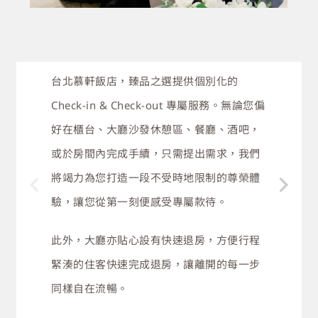
EXCLUSIVE IN & OUT 專屬入住服務
台北慕軒飯店，臻品之選提供個別化的
Check-in & Check-out 專屬服務。無論您偏
台北慕軒飯店，臻品之選為協助商務人士在
好在櫃台、大廳沙發休憩區、餐廳、酒吧，
旅行時依然能維持工作效率，除客房內可依
或於房間內完成手續，只需提出需求，我們
照需求為您提供專屬的行動辦公設備，套房
將竭力為您打造一段不受時地限制的尊榮體
內更享有個人的全套辦公配備。全館設有無
驗，讓您從第一刻便感受專屬款待。
線高速網路及提供互動投影會議室空間，讓
此外，大廳亦貼心設有快速退房，方便行程
您能即時與身處所有時區的夥伴合作。
緊湊的住客快速完成退房，讓離開的每一步
同樣自在流暢。