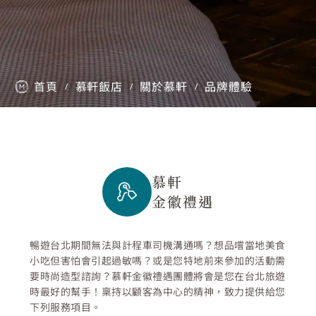
首頁
慕軒飯店
關於慕軒
品牌體驗
/
/
/
慕軒
金徽禮遇
暢遊台北期間無法與計程車司機溝通嗎？想品嚐當地美食
小吃但害怕會引起過敏嗎？或是您特地前來參加的活動需
要時尚造型諮詢？慕軒金徽禮遇團體將會是您在台北旅遊
時最好的幫手！稟持以顧客為中心的精神，致力提供給您
下列服務項目。