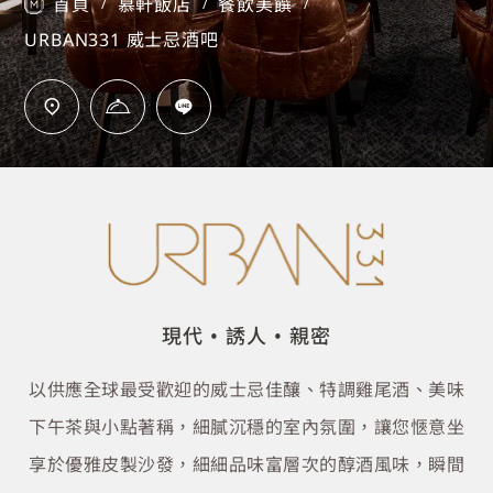
首頁
慕軒飯店
餐飲美饌
/
/
/
URBAN331 威士忌酒吧
現代 • 誘人 • 親密
以供應全球最受歡迎的威士忌佳釀、特調雞尾酒、美味
下午茶與小點著稱，細膩沉穩的室內氛圍，讓您愜意坐
享於優雅皮製沙發，細細品味富層次的醇酒風味，瞬間