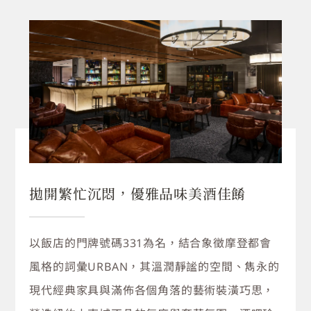
拋開繁忙沉悶，優雅品味美酒佳餚
以飯店的門牌號碼331為名，結合象徵摩登都會
風格的詞彙URBAN，其溫潤靜謐的空間、雋永的
現代經典家具與滿佈各個角落的藝術裝潢巧思，