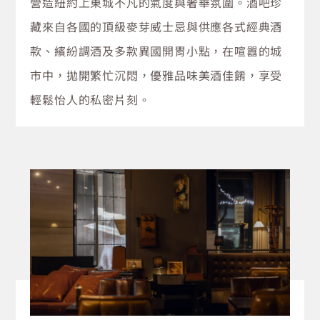
營造紐約上東城不凡的氣度與奢華氛圍。酒吧珍
藏來自各國的頂級麥芽威士忌與供應各式經典酒
款、繽紛調酒及多款異國開胃小點，在喧囂的城
市中，拋開繁忙沉悶，優雅品味美酒佳餚，享受
輕鬆怡人的私密片刻。