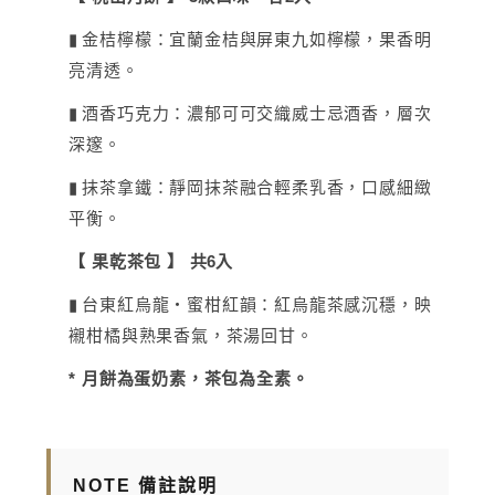
金桔檸檬：宜蘭金桔與屏東九如檸檬，果香明
▮
亮清透。
酒香巧克力：濃郁可可交織威士忌酒香，層次
▮
深邃。
抹茶拿鐵：靜岡抹茶融合輕柔乳香，口感細緻
▮
平衡。
【 果乾茶包 】 共
6
入
台東紅烏龍・蜜柑紅韻：紅烏龍茶感沉穩，映
▮
襯柑橘與熟果香氣，茶湯回甘。
* 月餅
為蛋奶素，茶包為全素。
NOTE 備註說明