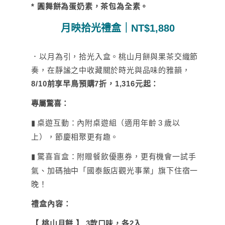
*
圓舞餅為蛋奶素，茶包為全素。
月映拾光禮盒｜NT$1,880
．以月為引，拾光入盒。桃山月餅與果茶交織節
奏，在靜謐之中收藏關於時光與品味的雅韻，
8/10前享早鳥預購7折，1,316元起：
專屬驚喜：
桌遊互動：內附桌遊組（適用年齡
3
歲以
▮
上），節慶相聚更有趣。
驚喜盲盒：附贈餐飲優惠券，更有機會一試手
▮
氣、加碼抽中「國泰飯店觀光事業」旗下住宿一
晚！
禮盒內容：
【 桃山月餅 】
3
款口味，各
2
入