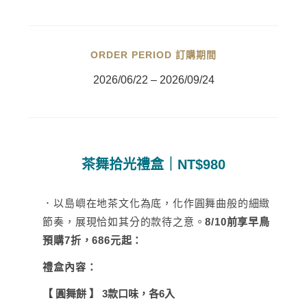
ORDER PERIOD 訂購期間
2026/06/22 – 2026/09/24
茶舞拾光禮盒｜NT$980
．以島嶼在地茶文化為底，化作圓舞曲般的細緻
節奏，展現恰如其分的款待之意。
8/10前享早鳥
預購7折，686元起：
禮盒內容：
【
圓舞餅
】
3
款口味，各
6
入