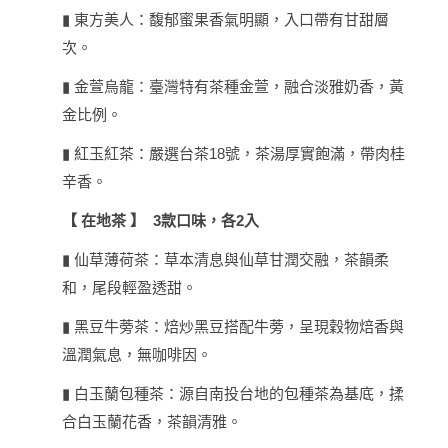
東方美人：馥郁蜜果香氣明顯，入口帶有甘甜層
▮
次。
金萱烏龍：臺灣特有茶種金萱，融合淡雅奶香，黃
▮
金比例。
紅玉紅茶：嚴選台茶
18
號，茶湯厚實飽滿，帶肉桂
▮
辛香。
【
在地茶
】
3
款口味，各
2
入
仙草薄荷茶：草本清息與仙草甘潤交融，茶韻柔
▮
和，尾段輕盈透甜。
黑豆牛蒡茶：焙炒黑豆搭配牛蒡，呈現穀物焙香與
▮
溫潤氣息，無咖啡因。
白玉蘭包種茶：源自南投台地的包種茶為基底，揉
▮
合白玉蘭花香，茶韻清雅。